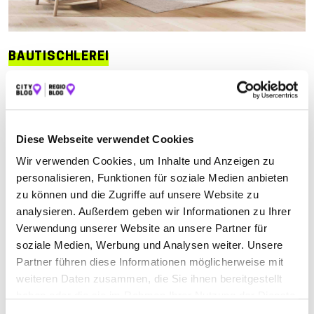
BAUTISCHLEREI
Jetzt geöffnet
Suchen nach
Diese Webseite verwendet Cookies
Wir verwenden Cookies, um Inhalte und Anzeigen zu
personalisieren, Funktionen für soziale Medien anbieten
Finden
zu können und die Zugriffe auf unsere Website zu
analysieren. Außerdem geben wir Informationen zu Ihrer
ALLE
GREBENHAIN
HERBSTEIN
Verwendung unserer Website an unsere Partner für
soziale Medien, Werbung und Analysen weiter. Unsere
Partner führen diese Informationen möglicherweise mit
OESTREICH MATTHIAS BAU- UND
weiteren Daten zusammen, die Sie ihnen bereitgestellt
MÖBELSCHREINEREI
haben oder die sie im Rahmen Ihrer Nutzung der Dienste
gesammelt haben.