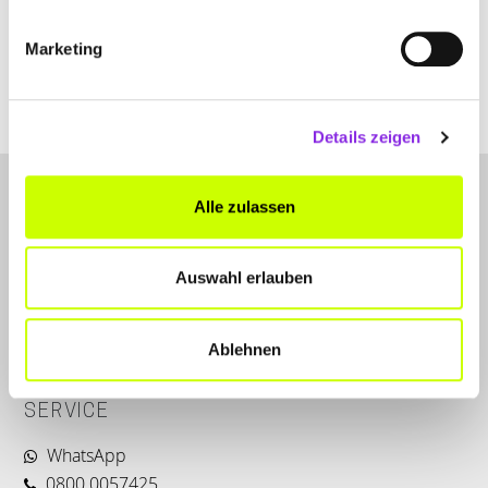
+496644438
Marketing
raiffeisen-warengenossenschaft-eg.weblocator.de
Details zeigen
Alle zulassen
Auswahl erlauben
LET'S CONNECT
Ablehnen
Kontakt
SERVICE
WhatsApp
0800 0057425