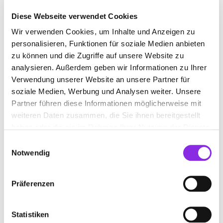
Diese Webseite verwendet Cookies
Wir verwenden Cookies, um Inhalte und Anzeigen zu
SAATGUTANBIETER
personalisieren, Funktionen für soziale Medien anbieten
zu können und die Zugriffe auf unsere Website zu
Suchen nach
analysieren. Außerdem geben wir Informationen zu Ihrer
Verwendung unserer Website an unsere Partner für
soziale Medien, Werbung und Analysen weiter. Unsere
Partner führen diese Informationen möglicherweise mit
Finden
weiteren Daten zusammen, die Sie ihnen bereitgestellt
haben oder die sie im Rahmen Ihrer Nutzung der Dienste
ALLE
GREBENHAIN
gesammelt haben.
Einwilligungsauswahl
Notwendig
RAIFFEISEN-WARENGENOSSENSCHAFT
Präferenzen
EG
Bahnhofstraße 53
| 36355 Grebenhain DE
Statistiken