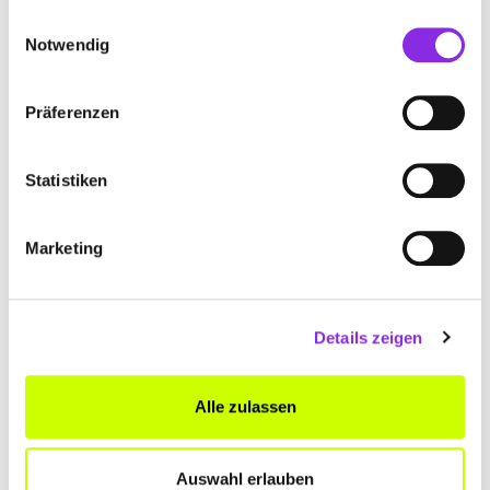
Am Schind 5
| 63679 Schotten DE
gesammelt haben.
Einwilligungsauswahl
Notwendig
+4960442983
Präferenzen
weihrich-forst-motor-und-
gartengeraete.weblocator.de
Statistiken
Marketing
TOBIAS GREB LANDTECHNIK,
GARTENGERÄTE & METALLBAU
Details zeigen
Hauptstraße 52a
| 36355 Grebenhain DE
+496644226
Alle zulassen
tobias-greb-landtechnik-gartengeraete-
Auswahl erlauben
metallbau.weblocator.de