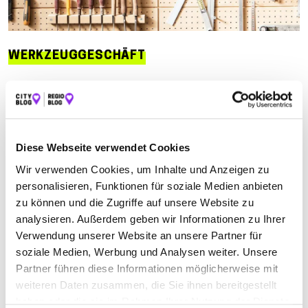
WERKZEUGGESCHÄFT
Suchen nach
Diese Webseite verwendet Cookies
Finden
Wir verwenden Cookies, um Inhalte und Anzeigen zu
personalisieren, Funktionen für soziale Medien anbieten
ALLE
GREBENHAIN
SCHOTTEN
zu können und die Zugriffe auf unsere Website zu
analysieren. Außerdem geben wir Informationen zu Ihrer
Verwendung unserer Website an unsere Partner für
Geschlossen - öffnet um 08:00 Uhr
soziale Medien, Werbung und Analysen weiter. Unsere
WEIHRICH FORST, MOTOR- UND
Partner führen diese Informationen möglicherweise mit
weiteren Daten zusammen, die Sie ihnen bereitgestellt
GARTENGERÄTE
haben oder die sie im Rahmen Ihrer Nutzung der Dienste