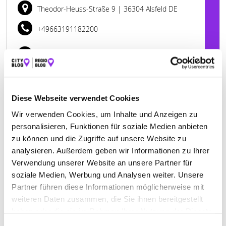
Theodor-Heuss-Straße 9
| 36304 Alsfeld DE
+49663191182200
www.kompassleben.de
Diese Webseite verwendet Cookies
Wir verwenden Cookies, um Inhalte und Anzeigen zu
personalisieren, Funktionen für soziale Medien anbieten
zu können und die Zugriffe auf unsere Website zu
analysieren. Außerdem geben wir Informationen zu Ihrer
Verwendung unserer Website an unsere Partner für
soziale Medien, Werbung und Analysen weiter. Unsere
Partner führen diese Informationen möglicherweise mit
Keine Öffnungszeiten angegeben
weiteren Daten zusammen, die Sie ihnen bereitgestellt
haben oder die sie im Rahmen Ihrer Nutzung der Dienste
VOGELSBERGER LEBENSRÄUME GGMBH
gesammelt haben.